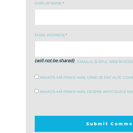
DISPLAY NAME
*
EMAIL ADDRESS
*
(will not be shared)
SALVEAZĂ-MI NUMELE, EMAILUL ȘI SITUL WEB ÎN AC
ANUNȚĂ-MĂ PRIN E-MAIL CÂND SE FAC ALTE COME
ANUNȚĂ-MĂ PRIN E-MAIL DESPRE ARTICOLELE NOI