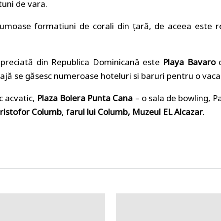
tuni de vara.
umoase formatiuni de corali din ţară, de aceea este r
apreciată din Republica Dominicană este
Playa Bavaro
c
ajă se găsesc numeroase hoteluri si baruri pentru o vaca
c acvatic,
Plaza Bolera Punta Cana
– o sala de bowling, 
 Cristofor Columb
, f
arul lui Columb, Muzeul EL Alcazar
.