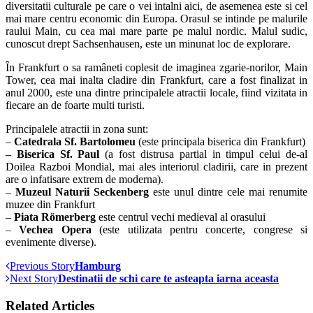
diversitatii culturale pe care o vei intalni aici, de asemenea este si cel
mai mare centru economic din Europa. Orasul se intinde pe malurile
raului Main, cu cea mai mare parte pe malul nordic. Malul sudic,
cunoscut drept Sachsenhausen, este un minunat loc de explorare.
În Frankfurt o sa ramâneti coplesit de imaginea zgarie-norilor, Main
Tower, cea mai inalta cladire din Frankfurt, care a fost finalizat in
anul 2000, este una dintre principalele atractii locale, fiind vizitata in
fiecare an de foarte multi turisti.
Principalele atractii in zona sunt:
–
Catedrala Sf. Bartolomeu
(este principala biserica din Frankfurt)
–
Biserica Sf. Paul
(a fost distrusa partial in timpul celui de-al
Doilea Razboi Mondial, mai ales interiorul cladirii, care in prezent
are o infatisare extrem de moderna).
–
Muzeul Naturii Seckenberg
este unul dintre cele mai renumite
muzee din Frankfurt
–
Piata Römerberg
este centrul vechi medieval al orasului
–
Vechea Opera
(este utilizata pentru concerte, congrese si
evenimente diverse).
Previous Story
Hamburg
Next Story
Destinatii de schi care te asteapta iarna aceasta
Related Articles