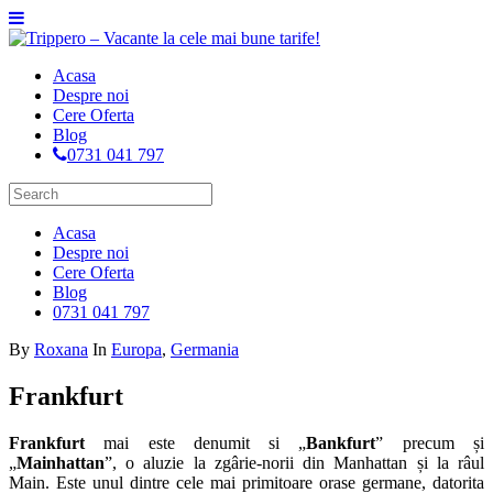
Acasa
Despre noi
Cere Oferta
Blog
0731 041 797
Acasa
Despre noi
Cere Oferta
Blog
0731 041 797
By
Roxana
In
Europa
,
Germania
Frankfurt
Frankfurt
mai este denumit si „
Bankfurt
” precum și
„
Mainhattan
”, o aluzie la zgârie-norii din Manhattan și la râul
Main. Este unul dintre cele mai primitoare orase germane, datorita