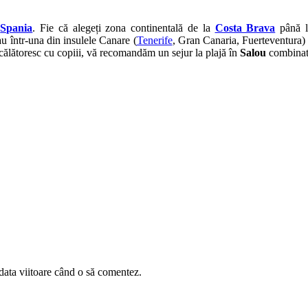
i
Spania
. Fie că alegeți zona continentală de la
Costa Brava
până 
au într-una din insulele Canare (
Tenerife
, Gran Canaria, Fuerteventura) v
e călătoresc cu copiii, vă recomandăm un sejur la plajă în
Salou
combinat 
data viitoare când o să comentez.