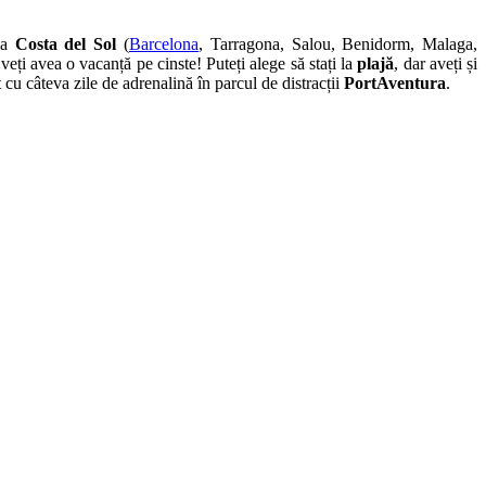
la
Costa del Sol
(
Barcelona
, Tarragona, Salou, Benidorm, Malaga,
eți avea o vacanță pe cinste! Puteți alege să stați la
plajă
, dar aveți și
cu câteva zile de adrenalină în parcul de distracții
PortAventura
.