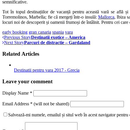
semnificative.
Tot în topul destinațiilor de vacanță pentru această vară se află ș
Torremolinos, Marbella; fie că mergeți într-o insulă:
Mallorca
, Ibiza s
locuri noi de descoperit și oamenii frumoși de întâlnit. Pentru cei car
early booking
gran canaria
spania
vara
Previous Story
Destinatii exotice – America
Next Story
Parcuri de distractie – Gardaland
Related Articles
Destinatii pentru vara 2017 - Grecia
Leave your comment
Display Name
*
Email Address
*
(will not be shared)
Salvează-mi numele, emailul și situl web în acest navigator pentru 